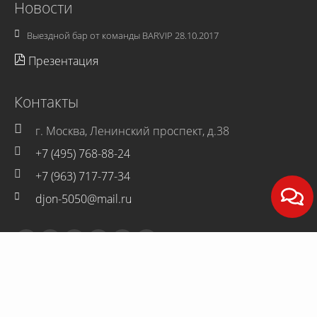
Новости
Выездной бар от команды BARVIP
28.10.2017
Презентация
Контакты
г. Москва, Ленинский проспект, д.38
+7 (495) 768-88-24
+7 (963) 717-77-34
djon-5050@mail.ru
Реквизиты
ОГРНИП: 317507400040992