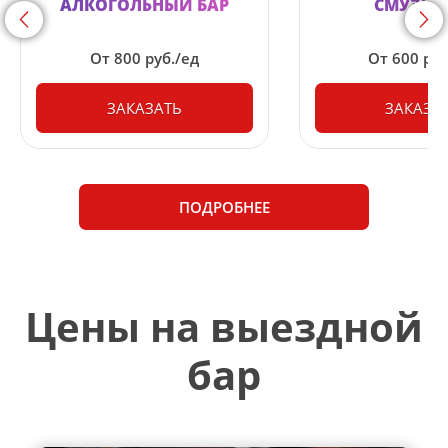
АЛКОГОЛЬНЫЙ БАР
СМУЗИ-
<
>
От 800 руб./ед
От 600 руб
ЗАКАЗАТЬ
ЗАКАЗА
ПОДРОБНЕЕ
Цены на выездной
бар