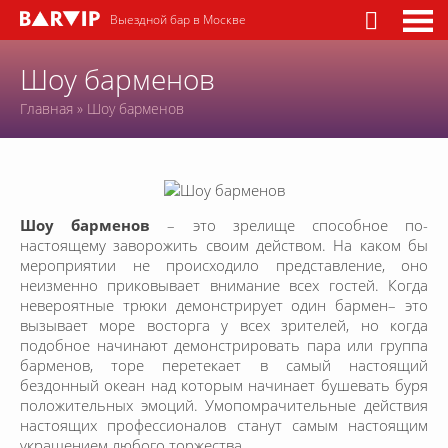
Выездной бар в Москве
Шоу барменов
Главная
»
Шоу барменов
Шоу барменов
– это зрелище способное по-
настоящему заворожить своим действом. На каком бы
мероприятии не происходило представление, оно
неизменно приковывает внимание всех гостей. Когда
невероятные трюки демонстрирует один бармен– это
вызывает море восторга у всех зрителей, но когда
подобное начинают демонстрировать пара или группа
барменов, торе перетекает в самый настоящий
бездонный океан над которым начинает бушевать буря
положительных эмоций. Умопомрачительные действия
настоящих профессионалов станут самым настоящим
украшением любого торжества.