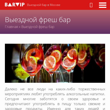
Выездной бар в Москве
Выездной фреш бар
Главная
»
Выездной фреш бар
Далеко не все люди на каких-либо торжественных
мероприятиях любят употреблять алкогольные напитки.
Сегодня многие заботятся о своем здоровье и
предпочитают употреблять в пищу только свежие и
здоровые продукты. Именно для таких людей и