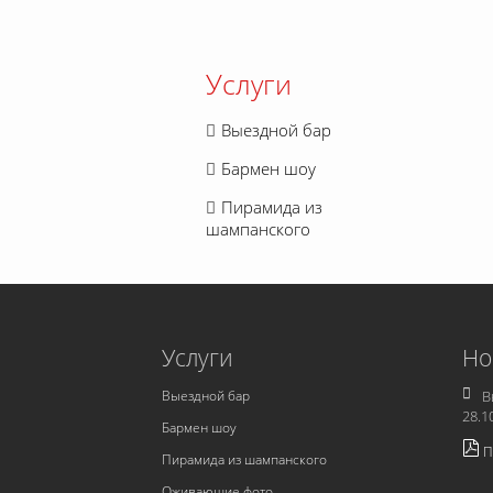
Услуги
Выездной бар
Бармен шоу
Пирамида из
шампанского
Услуги
Но
Выездной бар
В
28.1
Бармен шоу
П
Пирамида из шампанского
Оживающие фото