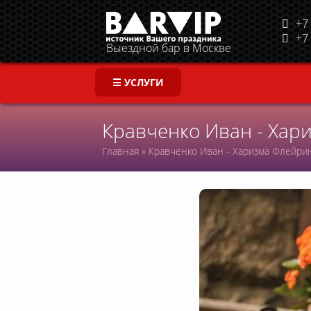
+7 
+7 
Выездной бар в Москве
☰ УСЛУГИ
Кравченко Иван - Хар
Главная
»
Кравченко Иван - Харизма Флейри