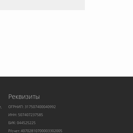
Реквизиты
т,
ОГРНИП: 317507400040992
ИНН: 507407237585
БИК: 044525225
Р/счет: 40702810700003302005