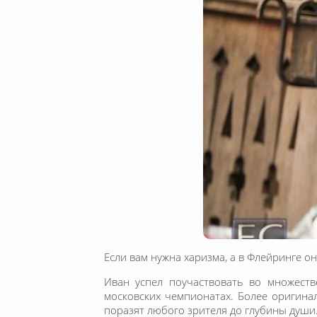
Если вам нужна харизма, а в Флейринге о
Иван успел поучаствовать во множеств
московских чемпионатах. Более оригинал
поразят любого зрителя до глубины души.