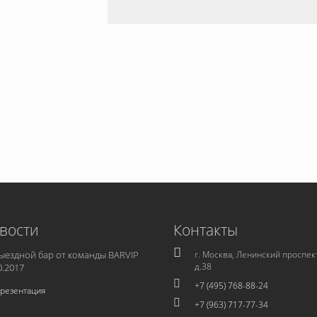
вости
Контакты
ыездной бар от команды BARVIP
г. Москва, Ленинский проспек
д.38
0.2017
+7 (495) 768-88-24
резентация
+7 (963) 717-77-34