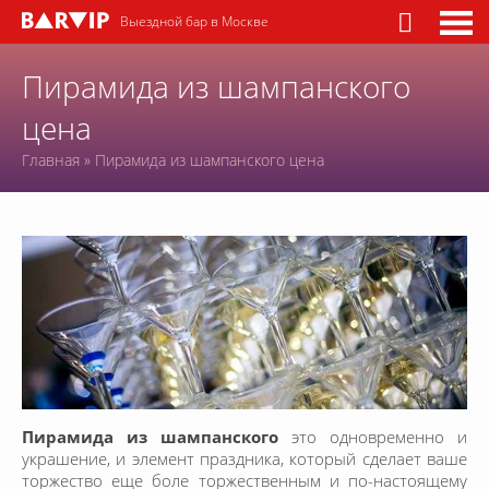
Выездной бар в Москве
Пирамида из шампанского
цена
Главная
»
Пирамида из шампанского цена
Пирамида из шампанского
это одновременно и
украшение, и элемент праздника, который сделает ваше
торжество еще боле торжественным и по-настоящему